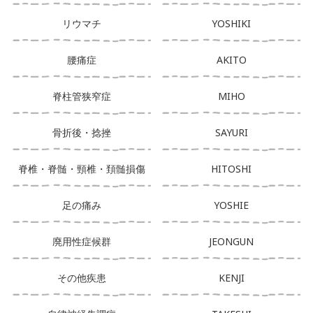
リウマチ
YOSHIKI
腰痛症
AKITO
脊柱管狭窄症
MIHO
骨折後・捻挫
SAYURI
脊椎・脊髄・頸椎・頚髄損傷
HITOSHI
足の痛み
YOSHIE
廃用性症候群
JEONGUN
その他疾患
KENJI