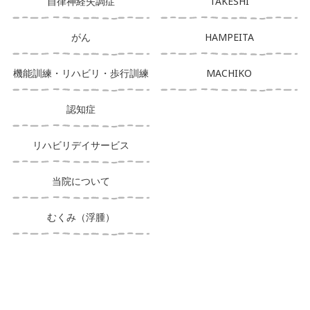
自律神経失調症
TAKESHI
がん
HAMPEITA
機能訓練・リハビリ・歩行訓練
MACHIKO
認知症
リハビリデイサービス
当院について
むくみ（浮腫）