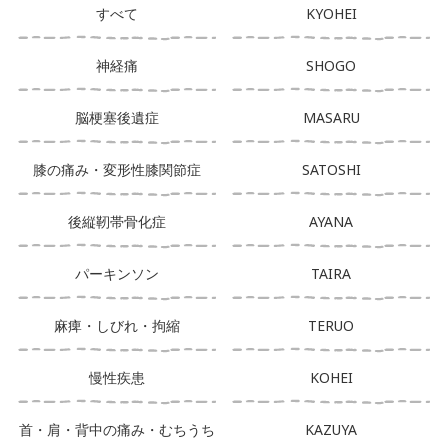
すべて
KYOHEI
神経痛
SHOGO
脳梗塞後遺症
MASARU
膝の痛み・変形性膝関節症
SATOSHI
後縦靭帯骨化症
AYANA
パーキンソン
TAIRA
麻痺・しびれ・拘縮
TERUO
慢性疾患
KOHEI
首・肩・背中の痛み・むちうち
KAZUYA