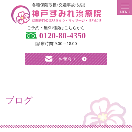
MENU
HOME
ご予約・無料相談はこちらから
0120-80-4350
弊社について
[診療時間]9:00～18:00
スタッフ紹介
お問合せ
診療メニュー・料金
よくある質問
無料体験について
ブログ
求人について
お知らせ
ブログ