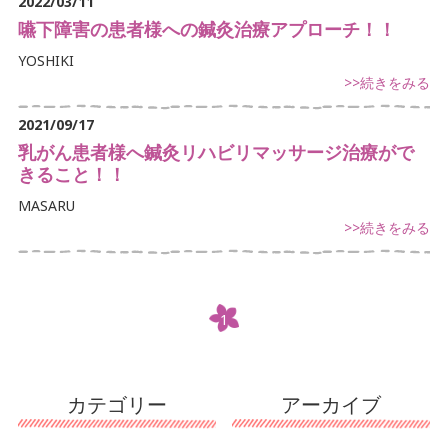
2022/03/11
腰痛でお悩み
嚥下障害の患者様への鍼灸治療アプローチ！！
足の痛みでお悩み
YOSHIKI
>>続きをみる
体に痛みでお悩み
2021/09/17
不定愁訴
乳がん患者様へ鍼灸リハビリマッサージ治療がで
きること！！
MASARU
>>続きをみる
1
カテゴリー
アーカイブ