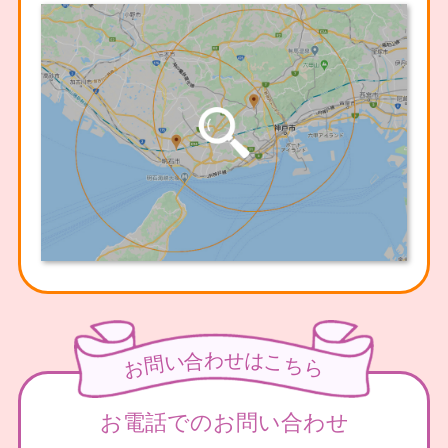
わ
せ
合
は
い
こ
問
ち
お
ら
お電話でのお問い合わせ