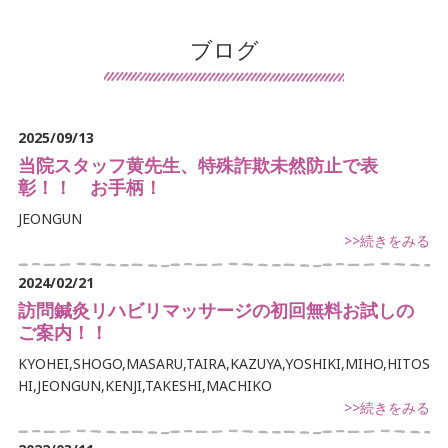
患者様の声
ブログ
導入施設の声
保険について
2025/09/13
交通事故治療
当院スタッフ黄先生、特殊詐欺未然防止で表
彰！！ お手柄！
鍼灸について
JEONGUN
>>続きをみる
マッサージ・リハビリについて
2024/02/21
デイサービスについて
訪問鍼灸リハビリマッサージの初回無料お試しの
ご案内！！
訪問看護について
KYOHEI,SHOGO,MASARU,TAIRA,KAZUYA,YOSHIKI,MIHO,HITOS
手足のしびれでお悩み
HI,JEONGUN,KENJI,TAKESHI,MACHIKO
>>続きをみる
首・肩こりでお悩み