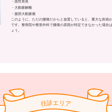
急性胃炎
大動脈解離
腹部大動脈瘤
このように、ただの腰痛だからと放置していると、重大な疾病
です。整骨院や整形外科で腰痛の原因が特定できなかった場合
ょう。
リ
診
エ
ア
往