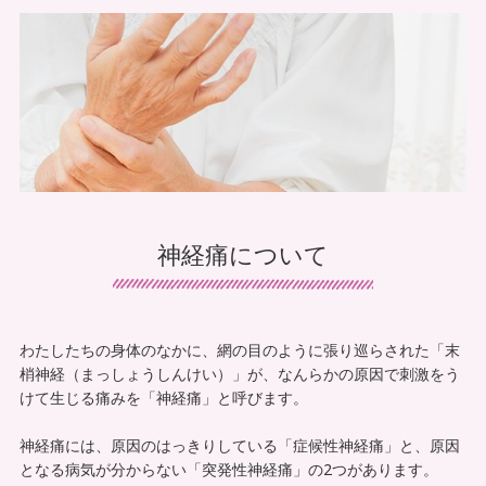
患者様の声
導入施設の声
保険について
交通事故治療
鍼灸について
神経痛について
マッサージ・リハビリについて
デイサービスについて
わたしたちの身体のなかに、網の目のように張り巡らされた「末
訪問看護について
梢神経（まっしょうしんけい）」が、なんらかの原因で刺激をう
けて生じる痛みを「神経痛」と呼びます。
手足のしびれでお悩み
神経痛には、原因のはっきりしている「症候性神経痛」と、原因
首・肩こりでお悩み
となる病気が分からない「突発性神経痛」の2つがあります。