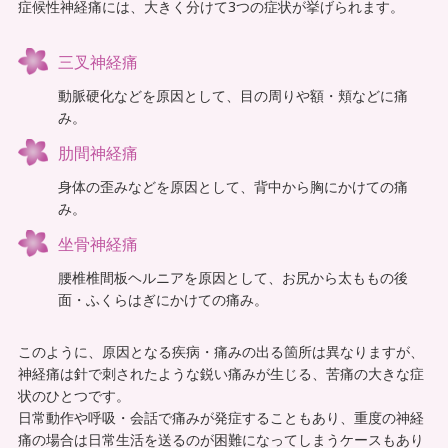
症候性神経痛には、大きく分けて3つの症状が挙げられます。
腰痛でお悩み
足の痛みでお悩み
三叉神経痛
動脈硬化などを原因として、目の周りや額・頬などに痛
体に痛みでお悩み
み。
不定愁訴
肋間神経痛
身体の歪みなどを原因として、背中から胸にかけての痛
み。
坐骨神経痛
腰椎椎間板ヘルニアを原因として、お尻から太ももの後
面・ふくらはぎにかけての痛み。
このように、原因となる疾病・痛みの出る箇所は異なりますが、
神経痛は針で刺されたような鋭い痛みが生じる、苦痛の大きな症
状のひとつです。
日常動作や呼吸・会話で痛みが発症することもあり、重度の神経
痛の場合は日常生活を送るのが困難になってしまうケースもあり