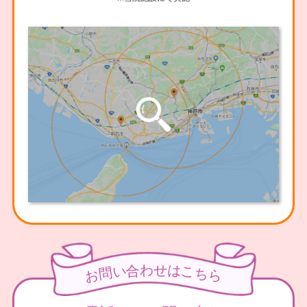
わ
せ
合
は
い
こ
問
ち
お
ら