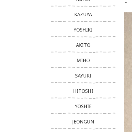
↓
KAZUYA
YOSHIKI
AKITO
MIHO
SAYURI
HITOSHI
YOSHIE
JEONGUN