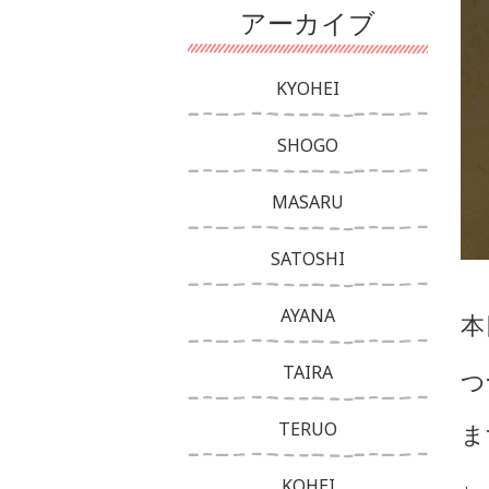
アーカイブ
KYOHEI
SHOGO
MASARU
SATOSHI
AYANA
本
TAIRA
つ
ま
TERUO
KOHEI