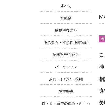
すべて
M
神経痛
脳梗塞後遺症
機
膝の痛み・変形性膝関節症
こ
後縦靭帯骨化症
神
パーキンソン
相
麻痺・しびれ・拘縮
食
慢性疾患
美
首・肩・背中の痛み・むちう