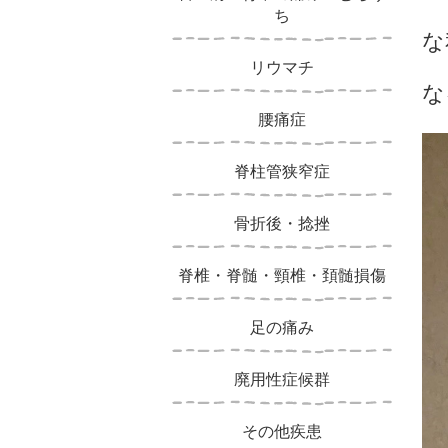
ち
な
リウマチ
な
腰痛症
脊柱管狭窄症
骨折後・捻挫
脊椎・脊髄・頸椎・頚髄損傷
足の痛み
廃用性症候群
その他疾患