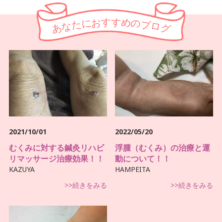
す
す
お
め
に
の
た
ブ
な
ロ
あ
グ
2021/10/01
2022/05/20
むくみに対する鍼灸リハビ
浮腫（むくみ）の治療と運
リマッサージ治療効果！！
動について！！
KAZUYA
HAMPEITA
>>続きをみる
>>続きをみる