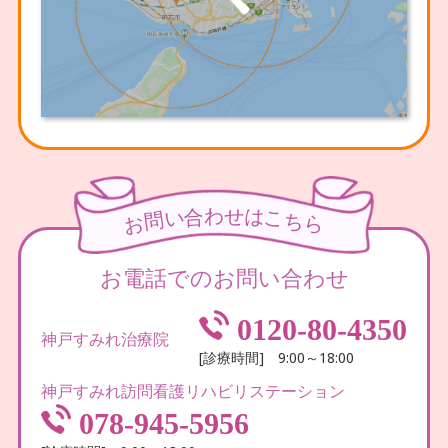
わ
せ
合
は
い
こ
問
ち
お
ら
お電話でのお問い合わせ
0120-80-4350
神戸すみれ治療院
[診療時間] 9:00～18:00
神戸すみれ訪問看護リハビリステーション
078-945-5956