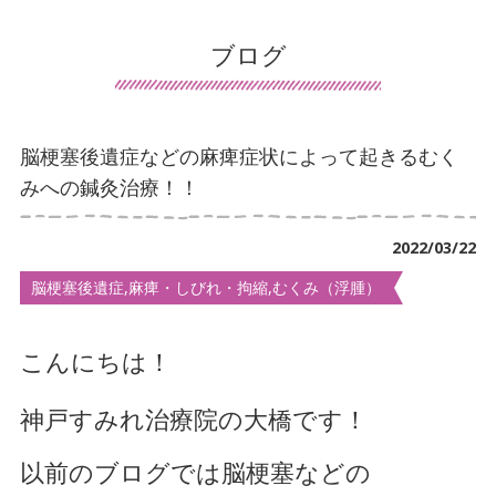
患者様の声
ブログ
導入施設の声
保険について
脳梗塞後遺症などの麻痺症状によって起きるむく
交通事故治療
みへの鍼灸治療！！
鍼灸について
2022/03/22
マッサージ・リハビリについて
脳梗塞後遺症,麻痺・しびれ・拘縮,むくみ（浮腫）
デイサービスについて
こんにちは！
訪問看護について
神戸すみれ治療院の大橋です！
手足のしびれでお悩み
首・肩こりでお悩み
以前のブログでは脳梗塞などの