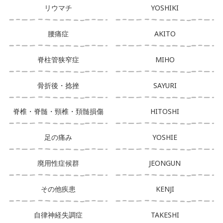
リウマチ
YOSHIKI
腰痛症
AKITO
脊柱管狭窄症
MIHO
骨折後・捻挫
SAYURI
脊椎・脊髄・頸椎・頚髄損傷
HITOSHI
足の痛み
YOSHIE
廃用性症候群
JEONGUN
その他疾患
KENJI
自律神経失調症
TAKESHI