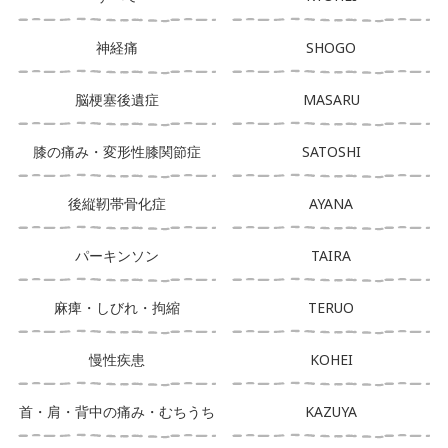
神経痛
SHOGO
脳梗塞後遺症
MASARU
膝の痛み・変形性膝関節症
SATOSHI
後縦靭帯骨化症
AYANA
パーキンソン
TAIRA
麻痺・しびれ・拘縮
TERUO
慢性疾患
KOHEI
首・肩・背中の痛み・むちうち
KAZUYA