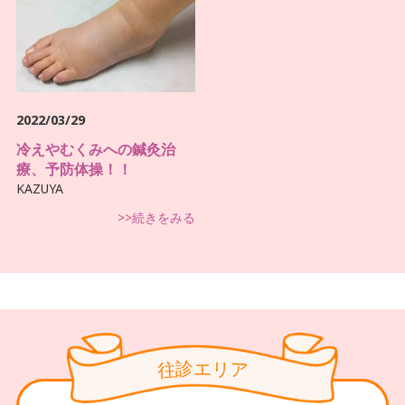
2022/03/29
冷えやむくみへの鍼灸治
療、予防体操！！
KAZUYA
>>続きをみる
診
リ
エ
往
ア