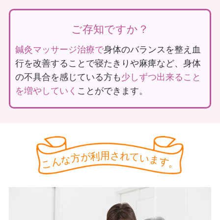
38,000
112
ご存知ですか？
鍼灸マッサージ治療で
身体のバランスを整え血
行を改善することで寝たきりや麻痺など、身体
の不具合を感じている方も
少しずつ出来ること
を増やしていく
ことができます。
往診提携先施設
医療機関連携先
55
357
※老建入所中（ショートステイ中は可）、病院入院中、デイサー
用
さ
利
れ
が
て
方
い
ビス利用時間中は医療保険での利用は出来ません。
な
ま
ん
す
こ
。
もっとみる