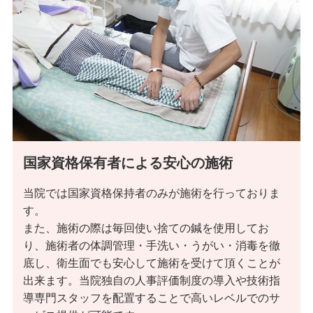
しい方もご負担なく治療をうけていただけます。
東洋医学と西洋医学を複合させた、鍼治マッサージリ
ハビリでは慢性化した身体の痛みを軽減し少しずつで
もできることを増やしていき、効果を期待することが
できます。患者様はもちろんのこと一緒に生活してい
る、ご家族様と関係者様の笑顔も増えるようお手伝い
をさせていただくことがもっとも大切なことと考えて
います。
国家資格保有者による安心の施術
ご家族に充実した治療を受けさせてあげたいと考える
方も、神戸すみれ治療院にお任せ下さい。
当院では国家資格保持者のみが施術を行っておりま
す。
また、施術の際は毎回使い捨ての鍼を使用してお
り、施術者の体調管理・手洗い・うがい・消毒を徹
神戸すみれ治療院の関連施設・事業
底し、衛生面でも安心して施術を受けて頂くことが
出来ます。当院独自の人事評価制度の導入や技術指
導専門スタッフを配置することで高いレベルでのサ