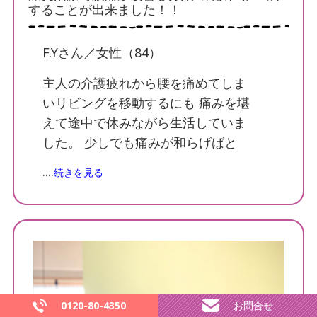
することが出来ました！！
F.Yさん／女性（84）
主人の介護疲れから腰を痛めてしま
いリビングを移動するにも 痛みを堪
えて途中で休みながら生活していま
した。 少しでも痛みが和らげばと
色々試しましたが身体は楽にならず
....
続きを見る
困っていたところ知り合いから神戸
すみれ治療院を紹介されました。 鍼
灸治療の経験が無かったのでどんな
ことをされるのか少し不安でしたが
最初に自分の腰の状態と治療の進め
方についてわかりやすく丁寧に説明
してくれた おかげで緊張することな
0120-80-4350
お問合せ