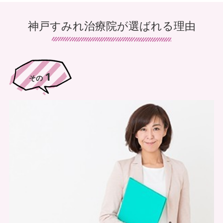
神戸すみれ治療院が選ばれる理由
1
治療技術に自信あり
その
神戸すみれ治療院では慰安目的の治療で終わることを良しとせ
ず、本来の目的通り疾病の消失や軽減による日常生活の質の向上
を目的として、講師指導の元、日々治療技術を高め、多くの実績
を上げております。
3
その