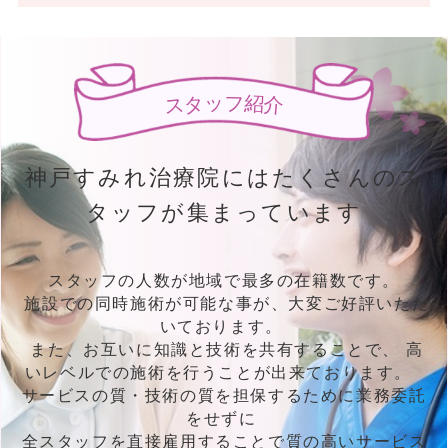
よくある質問
患者様からや施設関係者様からよく
あるの疑問・質問について
ッ
フ
タ
紹
ス
介
神
戸
す
み
れ
治
療
院
に
は
た
く
さ
ん
の
ス
保険について
タ
ッ
フ
が
集
ま
っ
て
い
ま
す
各種保険使用の治療について
スタッフの人数が地域で最多の在籍数です。
施設での同時施術が可能な事が、大変ご好評いただ
いております。
また、お互いに知識と技術を共有することで、 高
いレベルでの施術を行うことが出来ております。
サービスの質・技術の質を担保するために業務委託
をせずに
全スタッフを直接雇用することで質の高いサービス