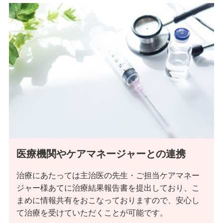
一緒に働いてみる
施設管理者様へ
施設スケジュールに合わせた施術が
可能です。ぜひご相談ください。
無料体験ご希望の方へ
医療機関やケアマネージャーとの連携
訪問鍼灸・マッサージ・看護をご検
治療にあたっては主治医の先生・ご担当ケアマネー
討の方へ無料体験を実施していま
ジャー様あてに治療結果報告書を提出しており、こ
す。お気軽にご相談下さい。
まめに情報共有をおこなっておりますので、安心し
て治療を受けていただくことが可能です。