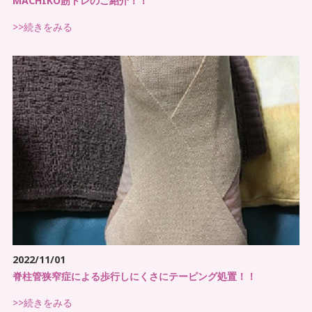
MACHIKO筋トレのご紹介！！
>>続きをみる
なかなか
改善しない痛み
など入居者様や利
用者様から相談されている
退院後の自宅（施設）生活
への悩みをお持
ちの方の不安を取り除いてあげたい
入居者様やご家族より個別の事業者で依頼
を受けることで
手間
がかかっている
リハビリ・鍼灸マッサージ治療を
どこに依
頼をすれば良いか
迷っている
医療機関への連携やドクターへの報告書な
どを事業所でまとめて
一気通貫
でできるよ
2022/11/01
うにしたい
脊柱管狭窄症による歩行しにくさにテーピング処置！！
慰安目的ではなく
本気で改善したい
信用出
>>続きをみる
来る事業者に依頼したい