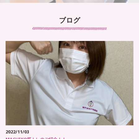
訪問看護について
ブログ
手足のしびれでお悩み
こんなことでお困りではありませんか？
首・肩こりでお悩み
腰痛でお悩み
足の痛みでお悩み
体の痛みでお悩み
不定愁訴
2022/11/03