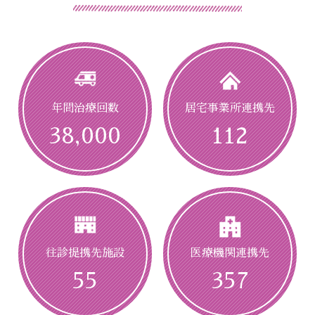
2回目以降も160～430円前後
なのでご負担少な
く受け続けることが可能です。
まずはお気軽にお問い合わせ下さい。
年間治療回数
居宅事業所連携先
38,000
112
無料体験を確認する
診療メニュー・料金
往診提携先施設
医療機関連携先
症状別のお悩みについて
55
357