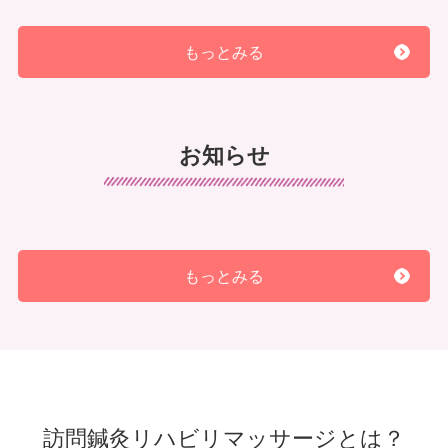
独居の方や認知症のある方の
訪問治療
をで
もっとみる
きるところを探している。
リハビリをしたいが
介護保険の枠が一杯
な
状態
お知らせ
実績豊富な所で
歩行訓練やトレーニングを
したい
家族からのリハビリなどへの要望に応え、
目標～報告書も作ってくれる所を探してい
もっとみる
る
神戸すみれ治療院は初めての方や、お
悩みをお持ちの方に気軽に受けられる
訪問鍼灸リハビリマッサージとは？