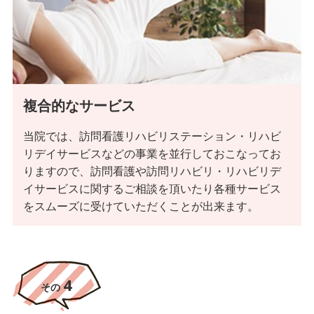
スタッフの人数が地域で最多の在籍
数です。
施設での同時施術が可能な事が、大変
ご好評いただいております。
また、お互いに知識と技術を共有す
複合的なサービス
ることで、
高いレベルでの施術を行うことが出
当院では、訪問看護リハビリステーション・リハビ
来ております。
リデイサービスなどの事業を並行しておこなってお
サービスの質・技術の質を担保する
りますので、訪問看護や訪問リハビリ・リハビリデ
ために業務委託をせずに
イサービスに関するご相談を頂いたり各種サービス
全スタッフを直接雇用することで質
をスムーズに受けていただくことが出来ます。
の高いサービスを提供しています。
デイサービス専門サイトはこちら
4
その