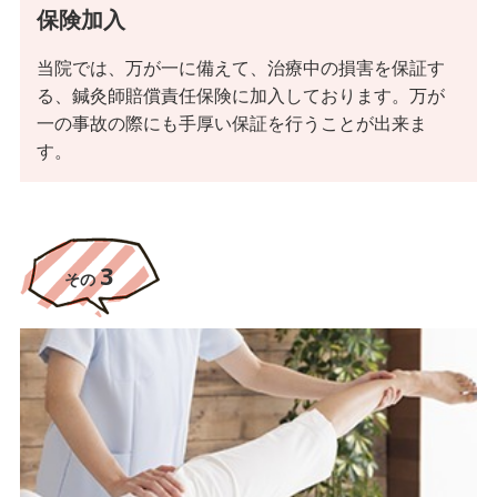
保険加入
当院では、万が一に備えて、治療中の損害を保証す
る、鍼灸師賠償責任保険に加入しております。万が
一の事故の際にも手厚い保証を行うことが出来ま
す。
3
その
ッ
フ
タ
紹
ス
介
神
戸
す
み
れ
治
療
院
に
は
た
く
さ
ん
の
ス
タ
ッ
フ
が
集
ま
っ
て
い
ま
す