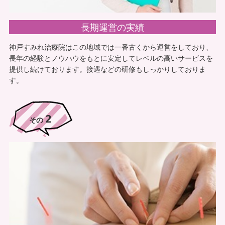
長期運営の実績
神戸すみれ治療院はこの地域では一番古くから運営をしており、
長年の経験とノウハウをもとに安定してレベルの高いサービスを
提供し続けております。接遇などの研修もしっかりしておりま
す。
2
豊富なリハビリの知識
その
併設の訪問リハビリ・リハビリデイサービスとも連携し、リハビ
リ、トレーニングの知識、技術が豊富にあります。歩行訓練や、
機能回復訓練トレーニングをでき利用者様のニーズに応えます！
（もう一度立ちたい、歩きたいなど）
4
その