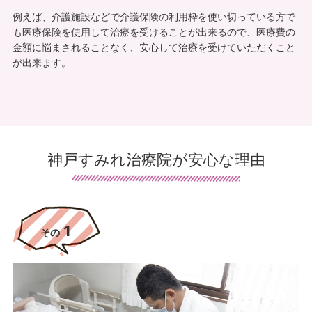
例えば、介護施設などで介護保険の利用枠を使い切っている方で
代表メッセージ
も医療保険を使用して治療を受けることが出来るので、医療費の
金額に悩まされることなく、安心して治療を受けていただくこと
が出来ます。
神戸すみれ治療院では、訪問型の鍼灸治療院として、
患者様・ご家族の双方に負担のない治療をおこなうこ
とができます。
神戸すみれ治療院では、併設して「神戸すみれ訪問看
神戸すみれ治療院が安心な理由
護リハビリステーション」「神戸すみれリハビリデイ
サービス」を運営しています。神戸すみれ訪問看護リ
ハビリステーションでは、看護師や理学療法士・作業
療法士などの有資格者が常駐しており、こまめに連携
1
を取りながら運営しております。
その
鍼治療が必要な方の多くが、定期的な通院に負担を抱
えてしまっているのではないでしょうか。当院では、
ご自宅に直接国家資格者がお伺いする訪問鍼灸となっ
ておりますので、病状や家族の状況によって通院が難