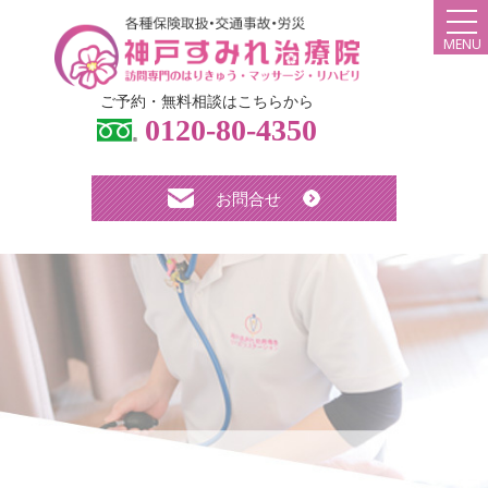
MENU
ご予約・無料相談はこちらから
個人の方へ
0120-80-4350
ご本人様・ご家族様
お問合せ
法人の方へ
ケアマネージャー様・各施設ご関係者様
HOME
弊社について
スタッフ紹介
診療メニュー・料金