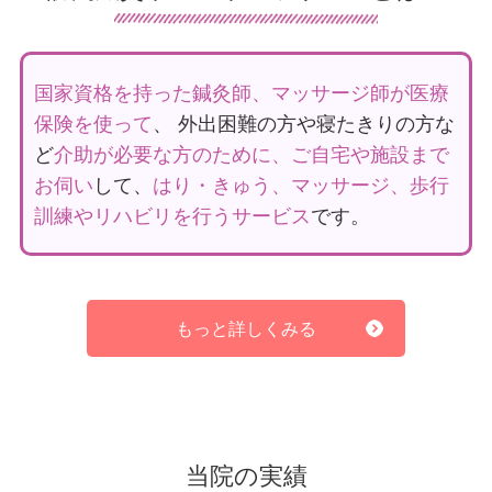
無料体験をオススメしています。
鍼灸リハビリマッサージで
身体のバランスを整
国家資格を持った鍼灸師、マッサージ師が医療
え血行を改善することで寝たきりや麻痺など、
保険を使って
、 外出困難の方や寝たきりの方な
身体の不具合を感じている方も
少しずつ出来る
ど
介助が必要な方のために、ご自宅や施設まで
ことを増やしていく
ことができます。
お伺い
して、
はり・きゅう、マッサージ、歩行
訓練やリハビリを行うサービス
です。
手足のマヒ、寝たきり、認知症での歩行困難の
症状
を和らげ、改善する事で施設スタッフ様の
介護負担の軽減をお手伝いします。また豊富な
ノウハウを元に治療から術後のリハビリまで幅
もっと詳しくみる
広い対応が可能です。
また、当院では
医療保険を適用
する事が可能な
ので、
介護保険の枠を心配する必要はありませ
当院の実績
ん。