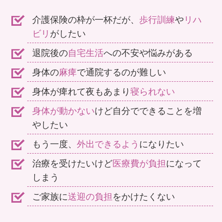
介護保険の枠が一杯だが、
歩行訓練
や
リハ
ビリ
がしたい
退院後の
自宅生活
への不安や悩みがある
体に痛み
不定愁訴
身体の
麻痺
で通院するのが難しい
があって外出できない
でお悩みの方
身体が痺れて夜もあまり
寝られない
身体が動かない
けど自分でできることを増
導入施設の声
やしたい
もう一度、
外出できるよう
になりたい
治療を受けたいけど
医療費が負担
になって
しまう
ご家族に
送迎の負担
をかけたくない
年間治療回数
居宅事業所連携先