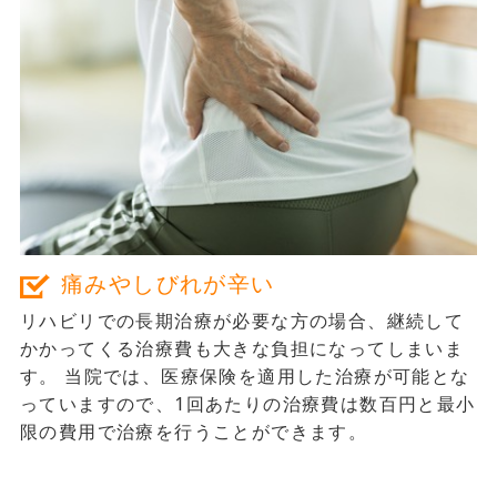
長期運営の実績
神戸すみれ治療院はこの地域では一番古くから運営をしており、
長年の経験とノウハウをもとに安定してレベルの高いサービスを
提供し続けております。接遇などの研修もしっかりしておりま
す。
2
痛みやしびれが辛い
その
リハビリでの長期治療が必要な方の場合、継続して
かかってくる治療費も大きな負担になってしまいま
す。 当院では、医療保険を適用した治療が可能とな
っていますので、1回あたりの治療費は数百円と最小
限の費用で治療を行うことができます。