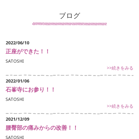
患者様の声
ブログ
導入施設の声
保険について
2022/06/10
交通事故治療
正座ができた！！
SATOSHI
鍼灸について
>>続きをみる
マッサージ・リハビリについて
2022/01/06
石峯寺にお参り！！
デイサービスについて
SATOSHI
訪問看護について
>>続きをみる
手足のしびれでお悩み
2021/12/09
腰臀部の痛みからの改善！！
首・肩こりでお悩み
SATOSHI