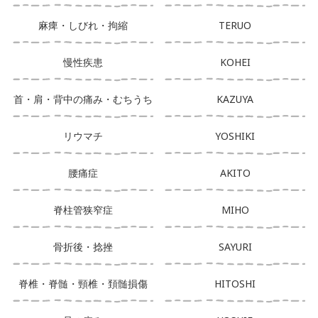
麻痺・しびれ・拘縮
TERUO
慢性疾患
KOHEI
首・肩・背中の痛み・むちうち
KAZUYA
リウマチ
YOSHIKI
腰痛症
AKITO
脊柱管狭窄症
MIHO
骨折後・捻挫
SAYURI
脊椎・脊髄・頸椎・頚髄損傷
HITOSHI