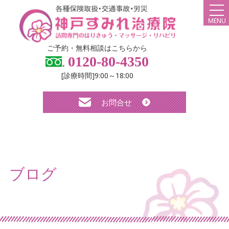
MENU
HOME
ご予約・無料相談はこちらから
0120-80-4350
弊社について
[診療時間]9:00～18:00
スタッフ紹介
お問合せ
診療メニュー・料金
よくある質問
無料体験について
ブログ
求人について
お知らせ
ブログ