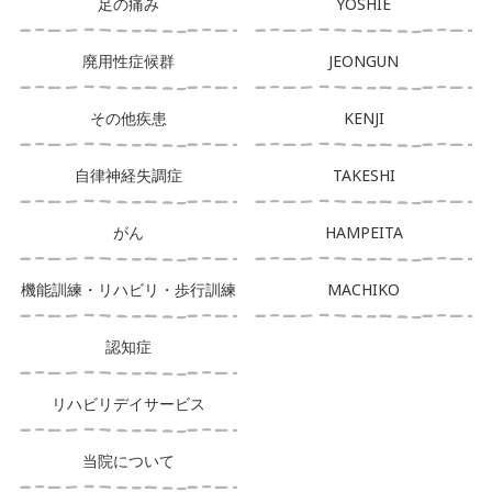
足の痛み
YOSHIE
廃用性症候群
JEONGUN
その他疾患
KENJI
自律神経失調症
TAKESHI
がん
HAMPEITA
機能訓練・リハビリ・歩行訓練
MACHIKO
認知症
リハビリデイサービス
当院について