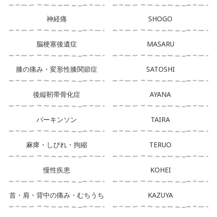
神経痛
SHOGO
脳梗塞後遺症
MASARU
膝の痛み・変形性膝関節症
SATOSHI
後縦靭帯骨化症
AYANA
パーキンソン
TAIRA
麻痺・しびれ・拘縮
TERUO
慢性疾患
KOHEI
首・肩・背中の痛み・むちうち
KAZUYA