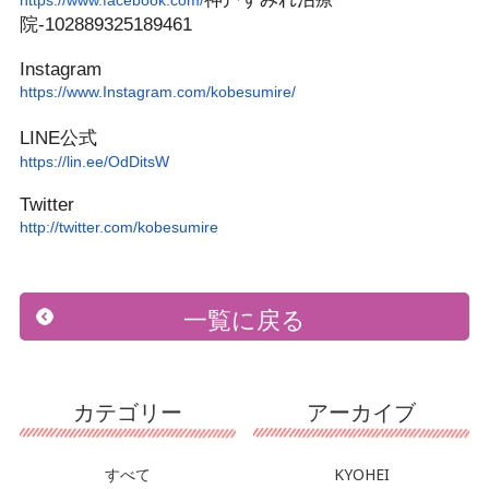
https://www.facebook.com/
院-102889325189461
Instagram
https://www.Instagram.com/
kobesumire/
LINE公式
https://lin.ee/OdDitsW
Twitter
http://twitter.com/kobesumire
一覧に戻る
カテゴリー
アーカイブ
すべて
KYOHEI