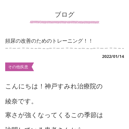
患者様の声
ブログ
導入施設の声
保険について
頻尿の改善のためのトレーニング！！
交通事故治療
2022/01/14
鍼灸について
その他疾患
マッサージ・リハビリについて
デイサービスについて
こんにちは！神戸すみれ治療院の
訪問看護について
綾奈です。
手足のしびれでお悩み
寒さが強くなってくるこの季節は
首・肩こりでお悩み