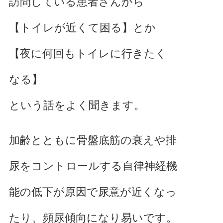
訪問している患者さんから
腰痛でお悩み
【トイレが近くて困る】とか
足の痛みでお悩み
体に痛みでお悩み
【夜に何回もトイレに行きたく
不定愁訴
なる】
という話をよく聞きます。
加齢とともに骨盤底筋の衰えや排
尿をコントロールする自律神経機
能の低下が原因で尿意が近くなっ
たり、頻尿傾向になり易いです。