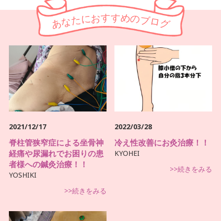
す
す
お
め
に
の
た
ブ
な
ロ
あ
グ
2021/12/17
2022/03/28
脊柱管狭窄症による坐骨神
冷え性改善にお灸治療！！
経痛や尿漏れでお困りの患
KYOHEI
者様への鍼灸治療！！
>>続きをみる
YOSHIKI
>>続きをみる