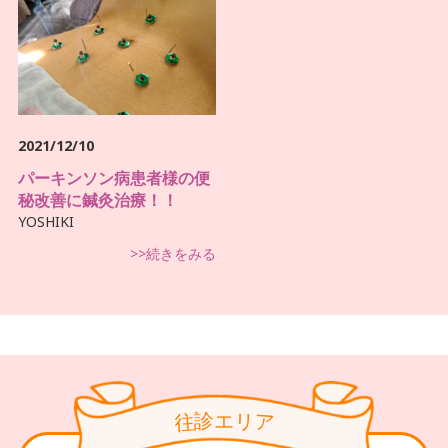
2021/12/10
パーキンソン病患者様の便
秘改善に鍼灸治療！！
YOSHIKI
>>続きをみる
診
リ
エ
往
ア