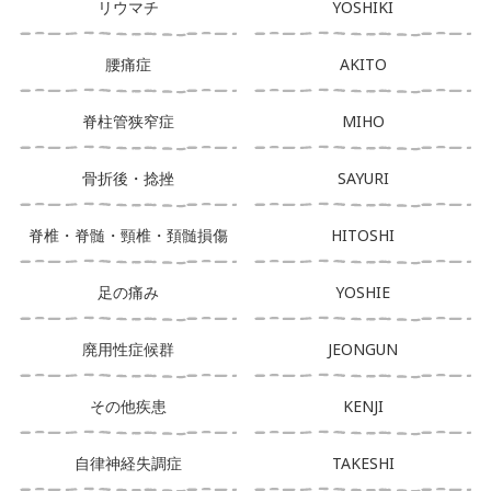
リウマチ
YOSHIKI
腰痛症
AKITO
脊柱管狭窄症
MIHO
骨折後・捻挫
SAYURI
脊椎・脊髄・頸椎・頚髄損傷
HITOSHI
足の痛み
YOSHIE
廃用性症候群
JEONGUN
その他疾患
KENJI
自律神経失調症
TAKESHI