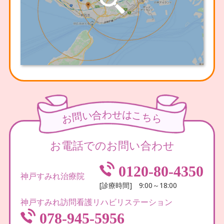
わ
せ
合
は
い
こ
問
ち
お
ら
お電話でのお問い合わせ
0120-80-4350
神戸すみれ治療院
[診療時間] 9:00～18:00
神戸すみれ訪問看護リハビリステーション
078-945-5956