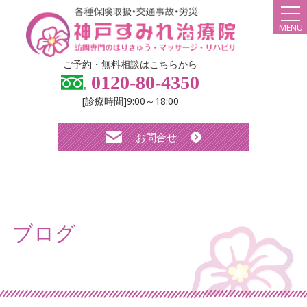
MENU
HOME
ご予約・無料相談はこちらから
0120-80-4350
弊社について
[診療時間]9:00～18:00
スタッフ紹介
お問合せ
診療メニュー・料金
よくある質問
無料体験について
ブログ
求人について
お知らせ
ブログ