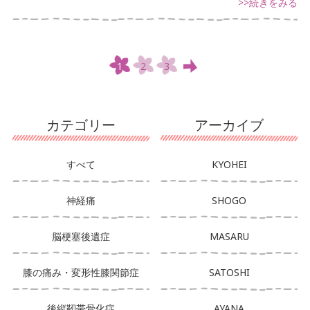
>>続きをみる
1
2
3
カテゴリー
アーカイブ
すべて
KYOHEI
神経痛
SHOGO
脳梗塞後遺症
MASARU
膝の痛み・変形性膝関節症
SATOSHI
後縦靭帯骨化症
AYANA