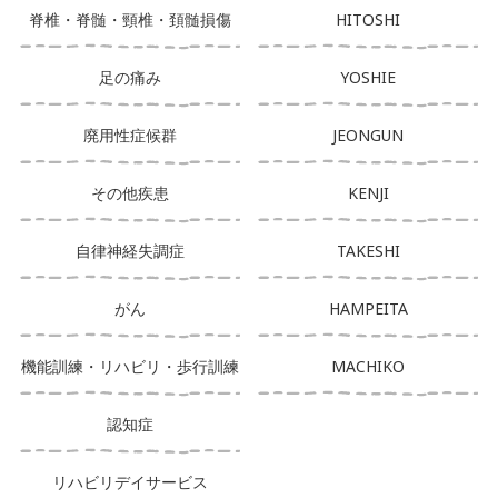
脊椎・脊髄・頸椎・頚髄損傷
HITOSHI
足の痛み
YOSHIE
廃用性症候群
JEONGUN
その他疾患
KENJI
自律神経失調症
TAKESHI
がん
HAMPEITA
機能訓練・リハビリ・歩行訓練
MACHIKO
認知症
リハビリデイサービス