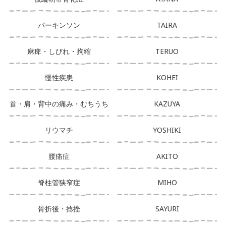
パーキンソン
TAIRA
麻痺・しびれ・拘縮
TERUO
慢性疾患
KOHEI
首・肩・背中の痛み・むちうち
KAZUYA
リウマチ
YOSHIKI
腰痛症
AKITO
脊柱管狭窄症
MIHO
骨折後・捻挫
SAYURI