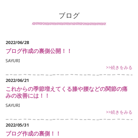
患者様の声
ブログ
導入施設の声
保険について
2022/06/28
交通事故治療
ブログ作成の裏側公開！！
SAYURI
鍼灸について
>>続きをみる
マッサージ・リハビリについて
2022/06/21
これからの季節増えてくる膝や腰などの関節の痛
デイサービスについて
みの改善には！！
訪問看護について
SAYURI
>>続きをみる
手足のしびれでお悩み
2022/05/31
首・肩こりでお悩み
ブログ作成の裏側！！