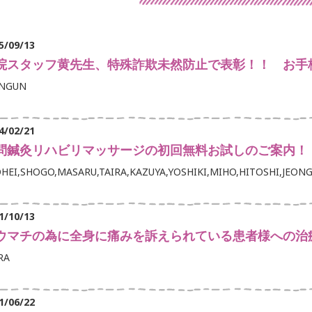
5/09/13
院スタッフ黄先生、特殊詐欺未然防止で表彰！！ お手
ONGUN
4/02/21
問鍼灸リハビリマッサージの初回無料お試しのご案内！
HEI,SHOGO,MASARU,TAIRA,KAZUYA,YOSHIKI,MIHO,HITOSHI,JEONG
1/10/13
ウマチの為に全身に痛みを訴えられている患者様への治
RA
1/06/22