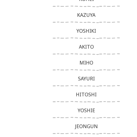
KAZUYA
YOSHIKI
AKITO
MIHO
SAYURI
HITOSHI
YOSHIE
JEONGUN