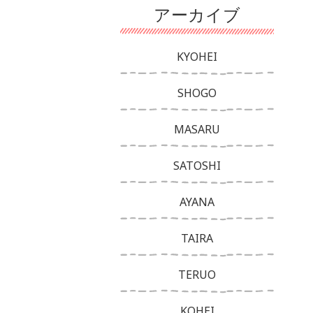
アーカイブ
KYOHEI
SHOGO
MASARU
SATOSHI
AYANA
TAIRA
TERUO
KOHEI