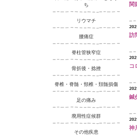
関
ち
リウマチ
202
訪
腰痛症
脊柱管狭窄症
202
コ
骨折後・捻挫
脊椎・脊髄・頸椎・頚髄損傷
202
鍼
足の痛み
廃用性症候群
202
神
その他疾患