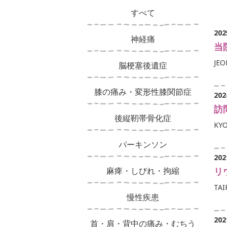
すべて
202
神経痛
当
JE
脳梗塞後遺症
膝の痛み・変形性膝関節症
202
訪
後縦靭帯骨化症
KYO
パーキンソン
202
麻痺・しびれ・拘縮
リ
TAI
慢性疾患
202
首・肩・背中の痛み・むちう