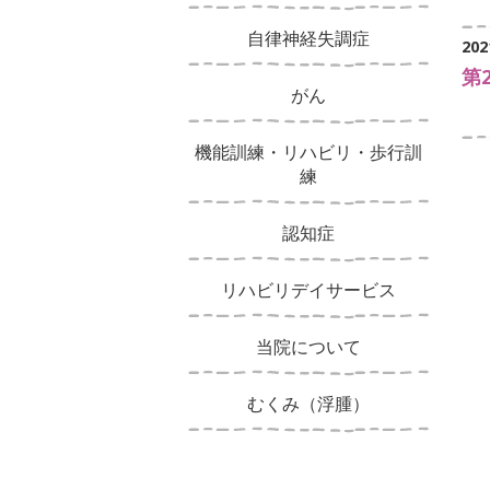
自律神経失調症
202
第
がん
機能訓練・リハビリ・歩行訓
練
認知症
リハビリデイサービス
当院について
むくみ（浮腫）