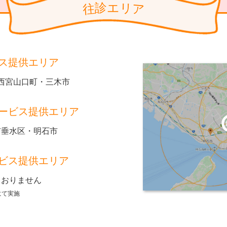
リ
診
エ
ア
往
ス提供エリア
西宮山口町・三木市
ービス提供エリア
市垂水区・明石市
ビス提供エリア
ておりません
にて実施